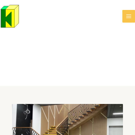
Kinksel Puit
Tehtud Tööd