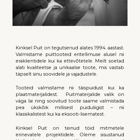
Kinksel Puit
on tegutsenud alates 1994. aastast.
Valmistame puittooteid
eritellimuse alusel
nii
eraklientidele kui ka ettevõtetele
.
Meilt
soetad
alati
kvaliteet
s
e ja unikaal
s
e too
t
e, mis vastab
täpselt
sinu
soovidele ja vajadustele.
To
oteid valmistame nii täispuidust kui ka
plaatmaterjalidest.
P
uitmaterjalide
valik
on
väga lai ning soovitud toote saame valmistada
pea
ükskõik millisest
puiduliigist
–
nii
klassikali
stest
kui
ka
eksooti-lisematest
.
Kinksel Puit
on teinud töid mitmetele
erinevatele projektidele.
Oleme
sisustanud