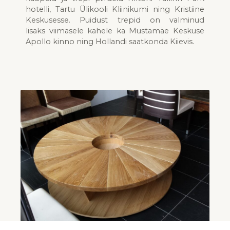
hotelli,
Tartu Ülikooli Kliinikumi ning Kristiine
Ke
skusesse
.
Puidust trepid on valminud
lisaks
viimasele kahele ka
Mustamäe
Keskuse
Apollo kinno ning
Hollandi saatkonda Kiievis.