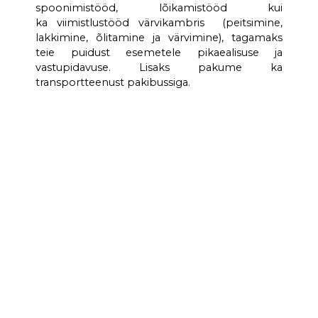
spoonimistööd,
lõikamistö
ö
d
kui
ka
viimistlustö
ö
d
värvikambris
(peitsimine,
lakkimine, õlitamine ja värvimine),
tagamaks
teie puidust
esemetele pikaealisuse ja
vastupidavuse.
Lisaks pakume ka
transportteenust pakibussiga.
Muud teenused