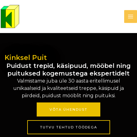
Kinksel Puit
Kinksel Puit
Puidust trepid, käsipuud, mööbel ning
puituksed kogemustega ekspertidelt
Valmistame juba üle 30 aasta eritellimusel
unikaalseid ja kvaliteetseid treppe, käsipuid ja
piirdeid, puidust mööblit ning puituksi.
VÕTA ÜHENDUST
TUTVU TEHTUD TÖÖDEGA