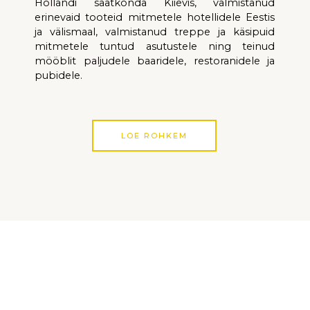
Hollandi saatkonda Kiievis
,
valmistanud
erinevaid tooteid
mitmetele hotellidele Eesti
s
ja välismaal
, valmistanud treppe ja käsipuid
mitmetele tuntud asutustele ning
teinud
mööb
lit paljudele baaridele,
restoranidele ja
pubidele.
LOE ROHKEM