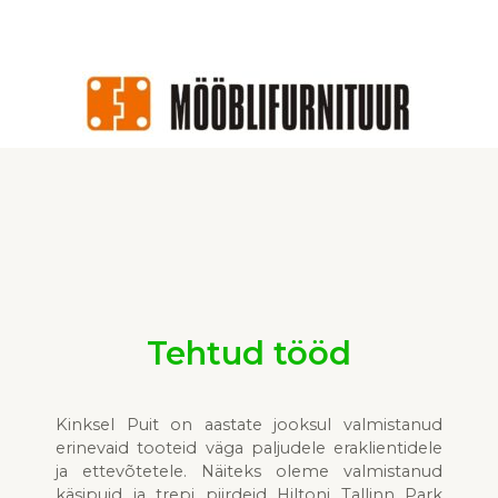
Tehtud tööd
Kinksel Pui
t on aas
tate jooksul valmistanud
erinevaid tooteid
väga paljudele eraklienti
dele
ja
ettevõ
tetele
. Näiteks oleme valmistanud
käsipuid
ja t
repi piirdeid
Hiltoni
Tallinn Park