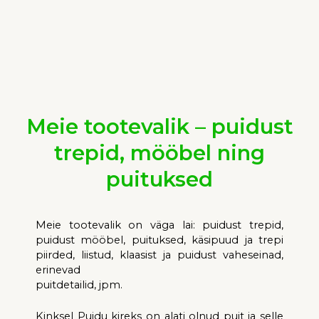
Meie tootevalik – puidust
trepid, mööbel ning
puituksed
Meie
tootevalik on väga lai:
pui
dust tr
epid,
puidust
mööbel
,
puituksed
,
käsipuud ja trepi
piirded,
liistud
, klaas
ist ja puidust
vaheseinad,
erinevad
puitdetailid, jpm.
Kinksel Puidu kireks
on
alati olnud
puit ja selle