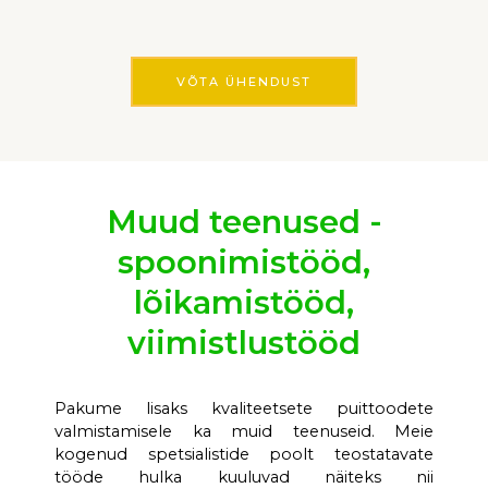
VÕTA ÜHENDUST
Muud teenused -
spoonimistööd,
lõikamistööd,
viimistlustööd
Paku
me lisaks kvaliteetsete
puit
toodete
valmistamisele
ka muid
teenuseid.
Meie
kogenud spetsialistid
e
poolt teostatavate
tööde
hulka
kuulu
vad
näiteks
nii