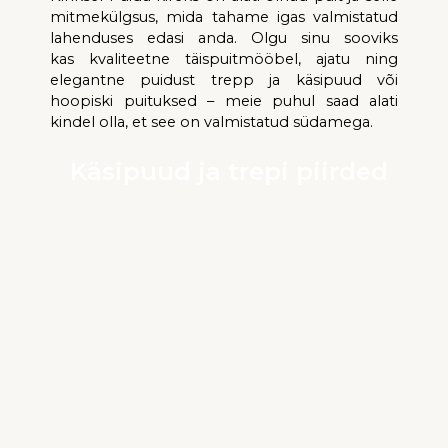
mitmekülgsus, mida
t
ahame igas
valmistatud
lahenduses
edasi anda.
Olgu sinu
sooviks
kas
kvaliteetne täispuitmööbel, ajatu
ning
elegantne puidust trepp
ja
käsipuud või
hoopiski puituksed
–
meie puhul saad alati
kindel olla, et see
on valmistatud s
üdamega.
Käsipuud ja trepi piirded