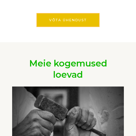
VÕTA ÜHENDUST
Meie kogemused
loevad